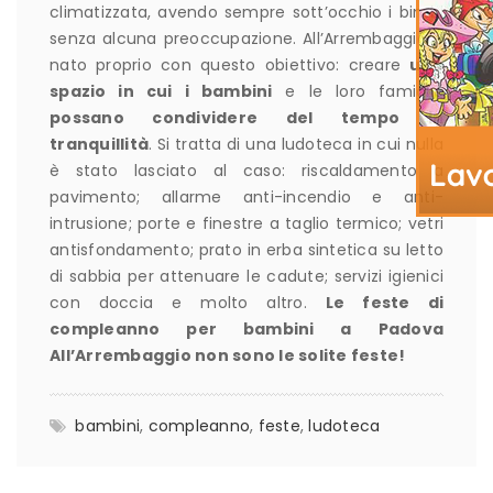
climatizzata, avendo sempre sott’occhio i bimbi
senza alcuna preoccupazione. All’Arrembaggio è
nato proprio con questo obiettivo: creare
uno
spazio in cui i bambini
e le loro famiglie
possano condividere del tempo in
tranquillità
. Si tratta di una ludoteca in cui nulla
è stato lasciato al caso: riscaldamento a
pavimento; allarme anti-incendio e anti-
intrusione; porte e finestre a taglio termico; vetri
antisfondamento; prato in erba sintetica su letto
di sabbia per attenuare le cadute; servizi igienici
con doccia e molto altro.
Le feste di
compleanno per bambini a Padova
All’Arrembaggio non sono le solite feste!
bambini
,
compleanno
,
feste
,
ludoteca