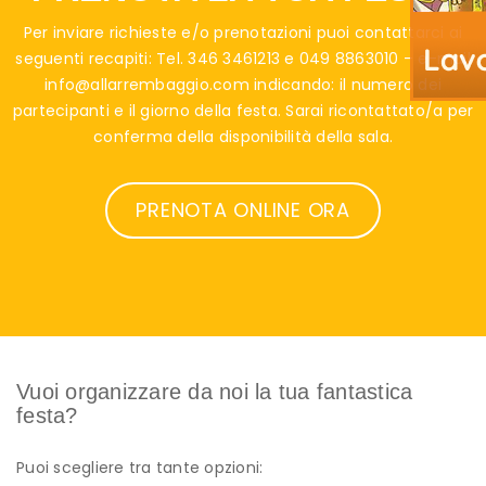
Per inviare richieste e/o prenotazioni puoi contattarci ai
seguenti recapiti: Tel. 346 3461213 e 049 8863010 – e-mail
info@allarrembaggio.com indicando: il numero dei
partecipanti e il giorno della festa. Sarai ricontattato/a per
conferma della disponibilità della sala.
PRENOTA ONLINE ORA
Vuoi organizzare da noi la tua fantastica
festa?
Puoi scegliere tra tante opzioni: