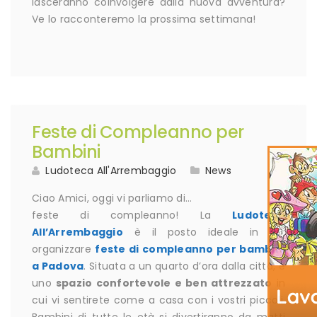
lasceranno coinvolgere dalla nuova avventura?
Ve lo racconteremo la prossima settimana!
Feste di Compleanno per
Bambini
Ludoteca All'Arrembaggio
News
Ciao Amici, oggi vi parliamo di…
feste di compleanno! La
Ludoteca
All’Arrembaggio
è il posto ideale in cui
organizzare
feste di compleanno per bambini
a Padova
. Situata a un quarto d’ora dalla città, è
uno
spazio confortevole e ben attrezzato
in
cui vi sentirete come a casa con i vostri piccoli.