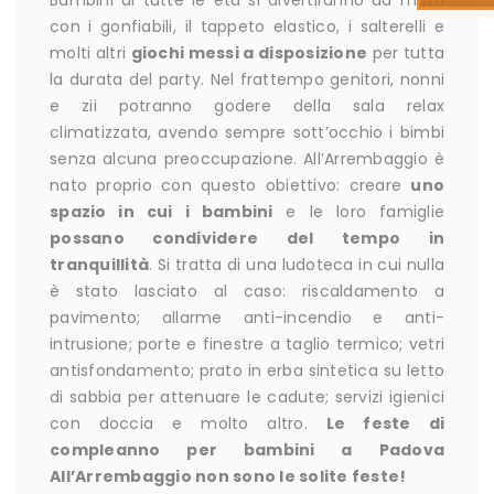
Bambini di tutte le età si divertiranno da matti
con i gonfiabili, il tappeto elastico, i salterelli e
molti altri
giochi messi a disposizione
per tutta
la durata del party. Nel frattempo genitori, nonni
e zii potranno godere della sala relax
climatizzata, avendo sempre sott’occhio i bimbi
senza alcuna preoccupazione. All’Arrembaggio è
nato proprio con questo obiettivo: creare
uno
spazio in cui i bambini
e le loro famiglie
possano condividere del tempo in
tranquillità
. Si tratta di una ludoteca in cui nulla
è stato lasciato al caso: riscaldamento a
pavimento; allarme anti-incendio e anti-
intrusione; porte e finestre a taglio termico; vetri
antisfondamento; prato in erba sintetica su letto
di sabbia per attenuare le cadute; servizi igienici
con doccia e molto altro.
Le feste di
compleanno per bambini a Padova
All’Arrembaggio non sono le solite feste!