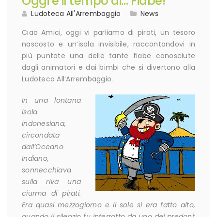
Oggi è il tempo di… Fiabe!
Ludoteca All'Arrembaggio
News
Ciao Amici, oggi vi parliamo di pirati, un tesoro
nascosto e un’isola invisibile, raccontandovi in
più puntate una delle tante fiabe conosciute
dagli animatori e dai bimbi che si divertono alla
Ludoteca All’Arrembaggio.
In una lontana
isola
indonesiana,
circondata
dall’Oceano
Indiano,
sonnecchiava
sulla riva una
ciurma di pirati.
Era quasi mezzogiorno e il sole si era fatto alto,
quando il silenzio fu interrotto da uno dei predoni: