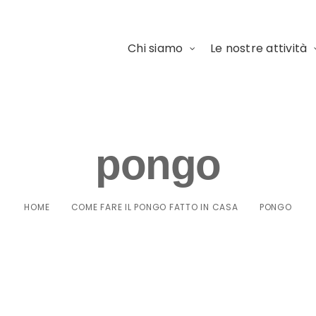
Chi siamo
Le nostre attività
pongo
HOME
COME FARE IL PONGO FATTO IN CASA
PONGO