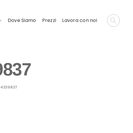
Dove Siamo
Prezzi
Lavora con noi
9837
04339837