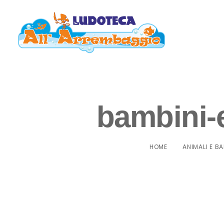
bambini-e
HOME
ANIMALI E B