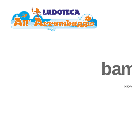
bam
HO