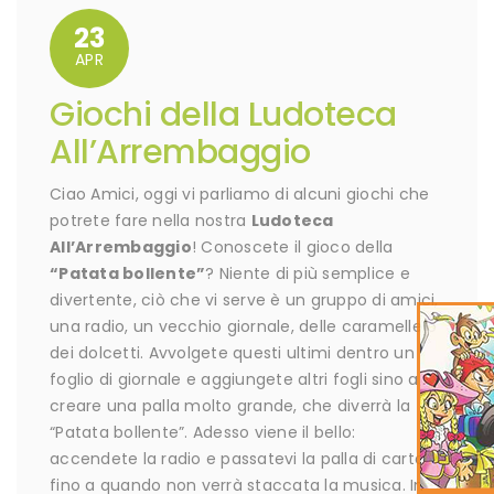
23
APR
Giochi della Ludoteca
All’Arrembaggio
Ciao Amici, oggi vi parliamo di alcuni giochi che
potrete fare nella nostra
Ludoteca
All’Arrembaggio
! Conoscete il gioco della
“Patata bollente”
? Niente di più semplice e
divertente, ciò che vi serve è un gruppo di amici,
una radio, un vecchio giornale, delle caramelle o
dei dolcetti. Avvolgete questi ultimi dentro un
foglio di giornale e aggiungete altri fogli sino a
creare una palla molto grande, che diverrà la
“Patata bollente”. Adesso viene il bello:
accendete la radio e passatevi la palla di carta
fino a quando non verrà staccata la musica. In