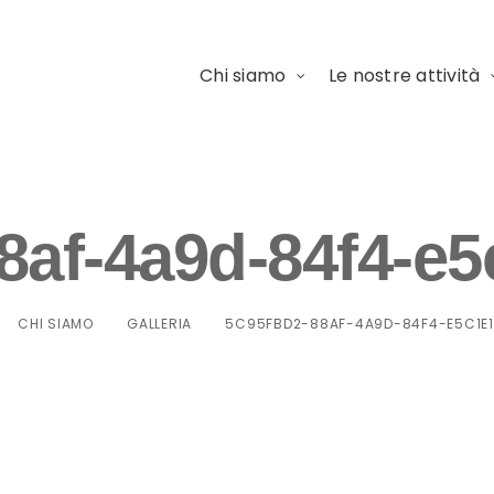
Chi siamo
Le nostre attività
8af-4a9d-84f4-e
CHI SIAMO
GALLERIA
5C95FBD2-88AF-4A9D-84F4-E5C1E