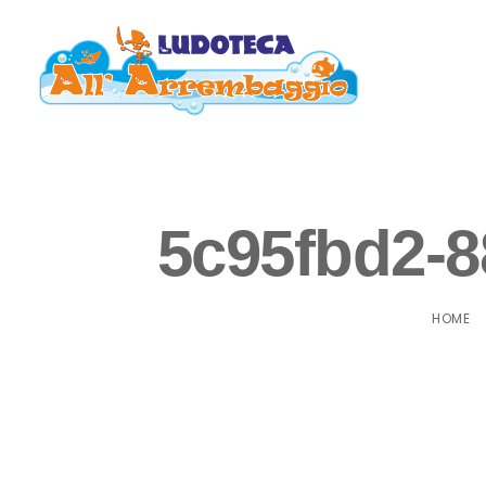
5c95fbd2-8
HOME