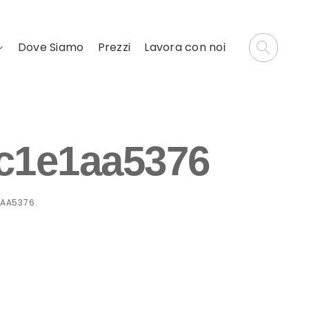
Dove Siamo
Prezzi
Lavora con noi
5c1e1aa5376
1AA5376